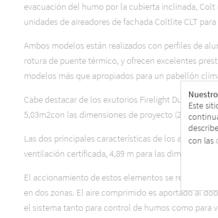
evacuación del humo por la cubierta inclinada, Colt 
unidades de aireadores de fachada Coltlite CLT para e
Ambos modelos están realizados con perfiles de alumi
rotura de puente térmico, y ofrecen excelentes prest
modelos más que apropiados para un pabellón clim
Nuestro
Cabe destacar de los exutorios Firelight Duo, su ext
Este sit
5,03m2con las dimensiones de proyecto (2,5X2,5 m).
continua
describ
Las dos principales características de los aireadores 
con las
ventilación certificada, 4,89 m para las dimensiones
El accionamiento de estos elementos se realiza med
en dos zonas. El aire comprimido es aportado al dobl
el sistema tanto para control de humos como para ve