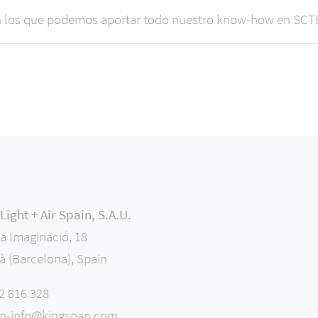
en los que podemos aportar todo nuestro know-how en SCTE
ight + Air Spain, S.A.U.
la Imaginació, 18
à (Barcelona), Spain
32 616 328
in-info@kingspan.com