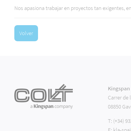
Nos apasiona trabajar en proyectos tan exigentes, 
Volver
Kingspan L
Carrer de 
08850 Gav
T:
(+34) 9
E:
kla-spa