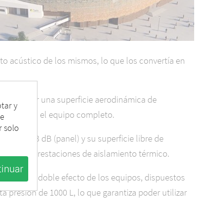
to acústico de los mismos, lo que los convertía en
ite alcanzar una superficie aerodinámica de
ptar y
(m²K) para el equipo completo.
se
 solo
C; Ctr): 33 dB (panel) y su superficie libre de
 notables prestaciones de aislamiento térmico.
tinuar
áticos de doble efecto de los equipos, dispuestos
 presión de 1000 L, lo que garantiza poder utilizar