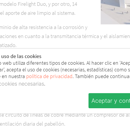
modelo Firelight Duo, y por otro, 14
l aporte de aire limpio al sistema.
nio de alta resistencia a la corrosión y
aciones en cuanto a la transmitancia térmica y el aislamien
atizado.
 uso de las cookies
raordinario coeficiente aerodinámico (0,80), lo que les perm
io web utiliza diferentes tipos de cookies. Al hacer clic en 'Ace
 No menos destacable es su transmitancia térmica, 0.28 W/
r', acepta el uso de cookies (necesarias, estadísticas) como 
e en nuestra
política de privacidad
. También puede continuar
de fachada Coltlite CLT son el aislamiento acústico R’45°,w (
.
cookies necesarias
 de proyecto (2X2,85 m), además de ofrecer al sistema unas
Aceptar y con
iante un cuadro neumático que gobierna los pistones neum
e circuito de líneas de cobre mediante un compresor de alta
ntilación diaria del pabellón.