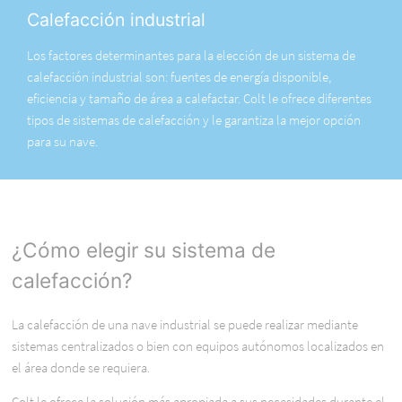
Calefacción industrial
Los factores determinantes para la elección de un sistema de
calefacción industrial son: fuentes de energía disponible,
eficiencia y tamaño de área a calefactar. Colt le ofrece diferentes
tipos de sistemas de calefacción y le garantiza la mejor opción
para su nave.
¿Cómo elegir su sistema de
calefacción?
La calefacción de una nave industrial se puede realizar mediante
sistemas centralizados o bien con equipos autónomos localizados en
el área donde se requiera.
Colt le ofrece la solución más apropiada a sus necesidades durante el