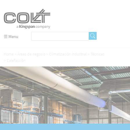
☰ Menu
Home
Áreas de negocio
Climatización industrial
Técnicas
Calefacción