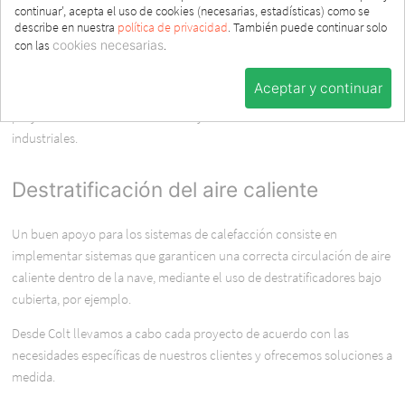
La técnica de la bomba de calor permite calefactar y enfriar un
continuar', acepta el uso de cookies (necesarias, estadísticas) como se
describe en nuestra
política de privacidad
. También puede continuar solo
espacio utilizando un único sistema de climatización. La eficiencia de
con las
cookies necesarias
.
este sistema puede ir más allá del 400% y el consumo de energía es
particularmente bajo. El uso de la técnica de bomba de calor es ideal
Aceptar y continuar
para naves o edificios medianos (no residenciales), así como para
proyectos de nueva construcción y rehabilitación de naves
industriales.
Destratificación del aire caliente
Un buen apoyo para los sistemas de calefacción consiste en
implementar sistemas que garanticen una correcta circulación de aire
caliente dentro de la nave, mediante el uso de destratificadores bajo
cubierta, por ejemplo.
Desde Colt llevamos a cabo cada proyecto de acuerdo con las
necesidades específicas de nuestros clientes y ofrecemos soluciones a
medida.