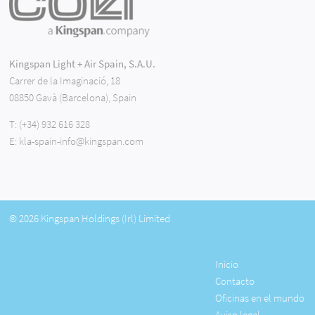
Kingspan Light + Air Spain, S.A.U.
Carrer de la Imaginació, 18
08850 Gavà (Barcelona), Spain
T:
(+34) 932 616 328
E:
kla-spain-info@kingspan.com
© 2026 Kingspan Holdings (Irl) Limited
Inicio
Contacto
Oficinas en el mundo
Aviso legal