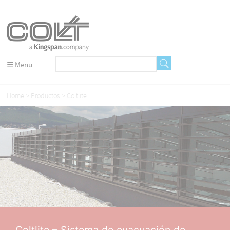
☰ Menu
Home
Productos
Coltlite