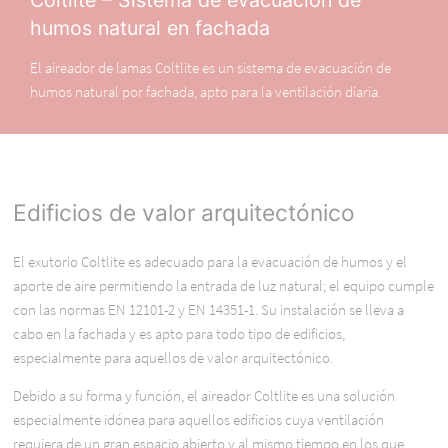
Coltlite – Sistema de evacuación de
humos natural en fachada
El aireador de lamas Coltlite es un sistema de evacuación de
humos natural por fachada, apto para la ventilación diaria.
Edificios de valor arquitectónico
El exutorio Coltlite es adecuado para la evacuación de humos y el
aporte de aire permitiendo la entrada de luz natural; el equipo cumple
con las normas EN 12101-2 y EN 14351-1. Su instalación se lleva a
cabo en la fachada y es apto para todo tipo de edificios,
especialmente para aquellos de valor arquitectónico.
Debido a su forma y función, el aireador Coltlite es una solución
especialmente idónea para aquellos edificios cuya ventilación
requiera de un gran espacio abierto y al mismo tiempo en los que