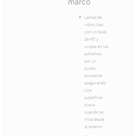
marco
Lamas de
vidrio lisas
con un bisel
de 45° y
unidas en los
extremos
por un
punto
pivotante
asegurando
una
superficie
plana
cuando se
mira desde
el exterior.