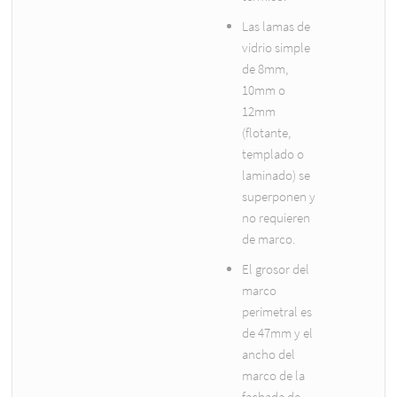
Las lamas de
vidrio simple
de 8mm,
10mm o
12mm
(flotante,
templado o
laminado) se
superponen y
no requieren
de marco.
El grosor del
marco
perimetral es
de 47mm y el
ancho del
marco de la
fachada de