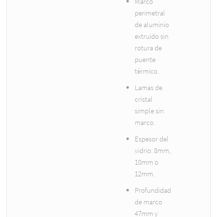
Marco
perimetral
de aluminio
extruido sin
rotura de
puente
térmico.
Lamas de
cristal
simple sin
marco.
Espesor del
vidrio: 8mm,
10mm o
12mm.
Profundidad
de marco
47mm y