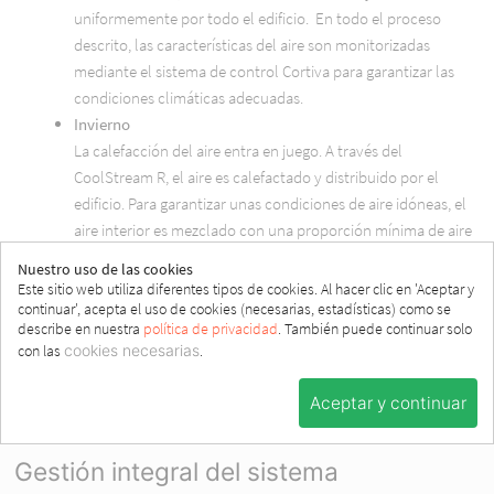
uniformemente por todo el edificio. En todo el proceso
descrito, las características del aire son monitorizadas
mediante el sistema de control Cortiva para garantizar las
condiciones climáticas adecuadas.
Invierno
La calefacción del aire entra en juego. A través del
CoolStream R, el aire es calefactado y distribuido por el
edificio. Para garantizar unas condiciones de aire idóneas, el
aire interior es mezclado con una proporción mínima de aire
exterior gracias al empleo del sistema de recirculación. El
Nuestro uso de las cookies
aire ambiente mezclado es filtrado nuevamente, se vuelve a
Este sitio web utiliza diferentes tipos de cookies. Al hacer clic en 'Aceptar y
continuar', acepta el uso de cookies (necesarias, estadísticas) como se
calentar si es necesario y se vuelve a distribuir
describe en nuestra
política de privacidad
. También puede continuar solo
con las
cookies necesarias
.
Aceptar y continuar
Gestión integral del sistema