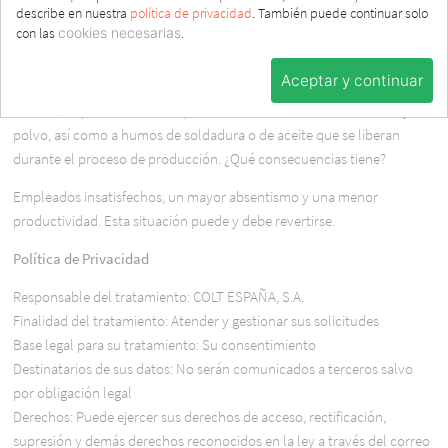
describe en nuestra
política de privacidad
. También puede continuar solo
En muchas fábricas y naves industriales, las condiciones de trabajo no
con las
cookies necesarias
.
son las más adecuadas: hace demasiado calor debido a la maquinaria
en funcionamiento y a las altas temperaturas exteriores.
Aceptar y continuar
Además, el personal se ve expuesto a molestas corrientes de aire y a
polvo, así como a humos de soldadura o de aceite que se liberan
durante el proceso de producción. ¿Qué consecuencias tiene?
Empleados insatisfechos, un mayor absentismo y una menor
productividad. Esta situación puede y debe revertirse.
Política de Privacidad
Responsable del tratamiento: COLT ESPAÑA, S.A.
Finalidad del tratamiento: Atender y gestionar sus solicitudes
Base legal para su tratamiento: Su consentimiento
Destinatarios de sus datos: No serán comunicados a terceros salvo
por obligación legal
Derechos: Puede ejercer sus derechos de acceso, rectificación,
supresión y demás derechos reconocidos en la ley a través del correo