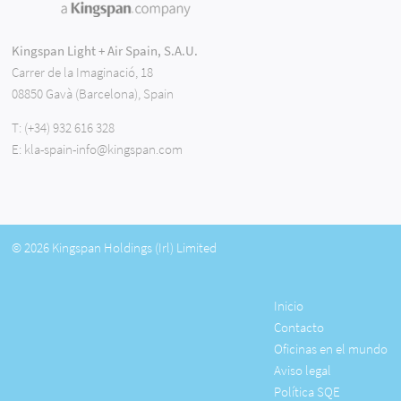
Kingspan Light + Air Spain, S.A.U.
Carrer de la Imaginació, 18
08850 Gavà (Barcelona), Spain
T:
(+34) 932 616 328
E:
kla-spain-info@kingspan.com
© 2026 Kingspan Holdings (Irl) Limited
Inicio
Contacto
Oficinas en el mundo
Aviso legal
Política SQE